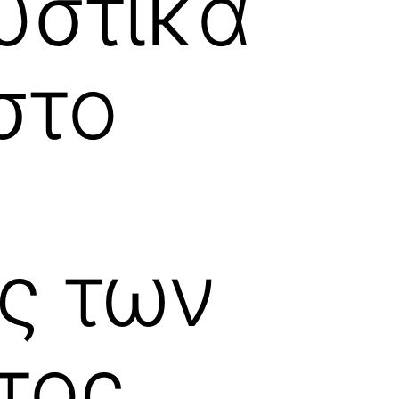
υστικά
στο
ς των
άτος