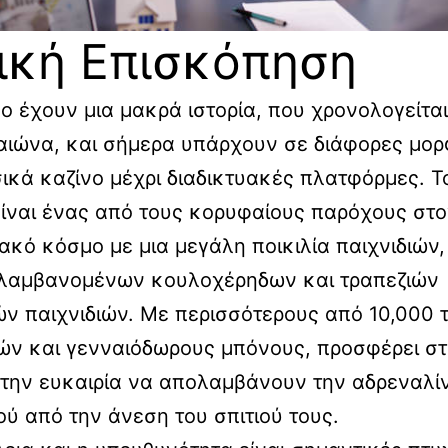
ική Επισκόπηση
νο έχουν μια μακρά ιστορία, που χρονολογείτα
 αιώνα, και σήμερα υπάρχουν σε διάφορες μορ
ικά καζίνο μέχρι διαδικτυακές πλατφόρμες. Το
είναι ένας από τους κορυφαίους παρόχους στ
ακό κόσμο με μια μεγάλη ποικιλία παιχνιδιών,
λαμβανομένων κουλοχέρηδων και τραπεζιών
ν παιχνιδιών. Με περισσότερους από 10,000 τ
ιών και γενναιόδωρους μπόνους, προσφέρει σ
 την ευκαιρία να απολαμβάνουν την αδρεναλί
ού από την άνεση του σπιτιού τους.