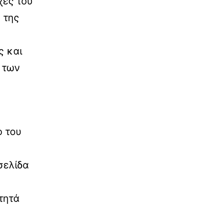
χές του
 της
ς και
 των
ο του
σελίδα
τητά