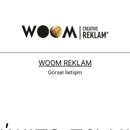
WOOM REKLAM
Görsel İletişim