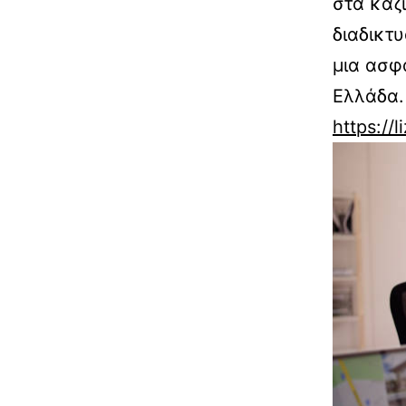
στα καζί
διαδικτ
μια ασφ
Ελλάδα.
https://