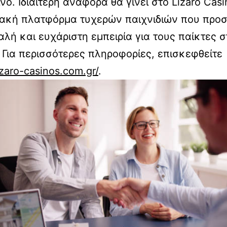
νο. Ιδιαίτερη αναφορά θα γίνει στο Lizaro Casi
υακή πλατφόρμα τυχερών παιχνιδιών που προ
αλή και ευχάριστη εμπειρία για τους παίκτες 
 Για περισσότερες πληροφορίες, επισκεφθείτε
lizaro-casinos.com.gr/
.