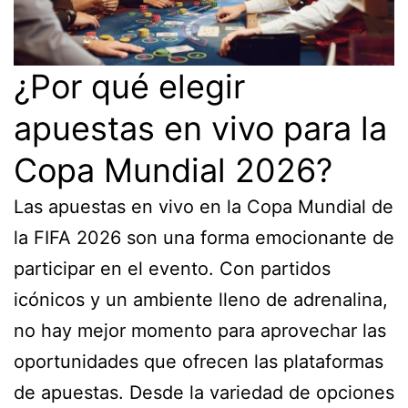
¿Por qué elegir
apuestas en vivo para la
Copa Mundial 2026?
Las apuestas en vivo en la Copa Mundial de
la FIFA 2026 son una forma emocionante de
participar en el evento. Con partidos
icónicos y un ambiente lleno de adrenalina,
no hay mejor momento para aprovechar las
oportunidades que ofrecen las plataformas
de apuestas. Desde la variedad de opciones