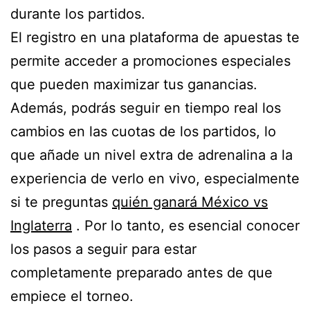
durante los partidos.
El registro en una plataforma de apuestas te
permite acceder a promociones especiales
que pueden maximizar tus ganancias.
Además, podrás seguir en tiempo real los
cambios en las cuotas de los partidos, lo
que añade un nivel extra de adrenalina a la
experiencia de verlo en vivo, especialmente
si te preguntas
quién ganará México vs
Inglaterra
. Por lo tanto, es esencial conocer
los pasos a seguir para estar
completamente preparado antes de que
empiece el torneo.