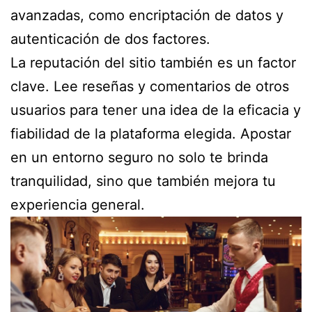
avanzadas, como encriptación de datos y
autenticación de dos factores.
La reputación del sitio también es un factor
clave. Lee reseñas y comentarios de otros
usuarios para tener una idea de la eficacia y
fiabilidad de la plataforma elegida. Apostar
en un entorno seguro no solo te brinda
tranquilidad, sino que también mejora tu
experiencia general.