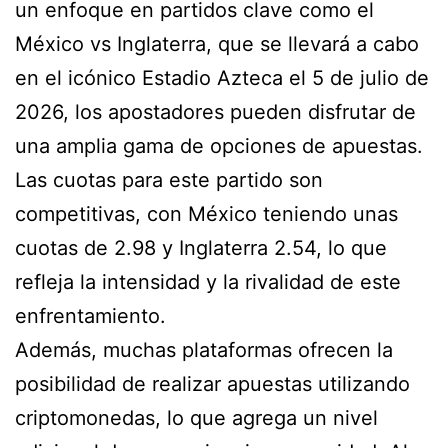
un enfoque en partidos clave como el
México vs Inglaterra, que se llevará a cabo
en el icónico Estadio Azteca el 5 de julio de
2026, los apostadores pueden disfrutar de
una amplia gama de opciones de apuestas.
Las cuotas para este partido son
competitivas, con México teniendo unas
cuotas de 2.98 y Inglaterra 2.54, lo que
refleja la intensidad y la rivalidad de este
enfrentamiento.
Además, muchas plataformas ofrecen la
posibilidad de realizar apuestas utilizando
criptomonedas, lo que agrega un nivel