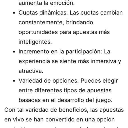
aumenta la emoción.
Cuotas dinámicas: Las cuotas cambian
constantemente, brindando
oportunidades para apuestas más
inteligentes.
Incremento en la participación: La
experiencia se siente más inmersiva y
atractiva.
Variedad de opciones: Puedes elegir
entre diferentes tipos de apuestas
basadas en el desarrollo del juego.
Con tal variedad de beneficios, las apuestas
en vivo se han convertido en una opción