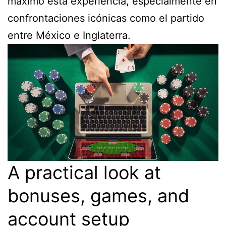
máximo esta experiencia, especialmente en
confrontaciones icónicas como el partido
entre México e Inglaterra.
A practical look at
bonuses, games, and
account setup