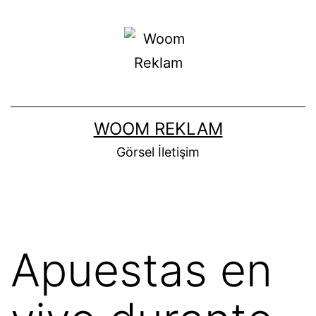
WOOM REKLAM
Görsel İletişim
Apuestas en