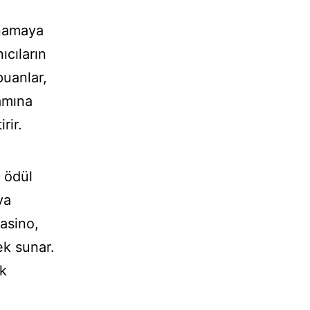
ynamaya
ıcıların
puanlar,
ramına
rir.
 ödül
va
Casino,
ek sunar.
ak