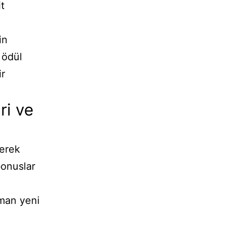
t
in
 ödül
ir
ri ve
yerek
bonuslar
man yeni