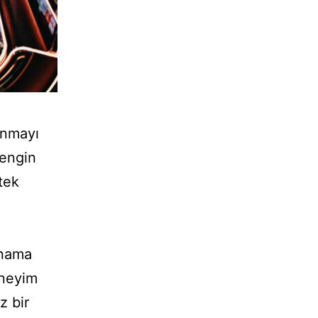
unmayı
zengin
tek
ynama
eneyim
z bir