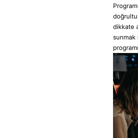
Programın
doğrultus
dikkate 
sunmak i
programın