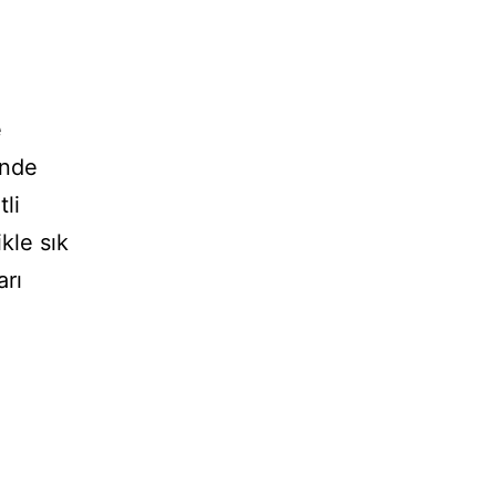
e
inde
li
kle sık
arı