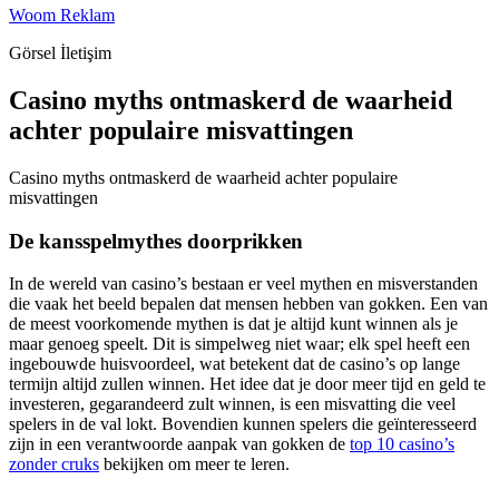
Woom Reklam
Görsel İletişim
Casino myths ontmaskerd de waarheid
achter populaire misvattingen
Casino myths ontmaskerd de waarheid achter populaire
misvattingen
De kansspelmythes doorprikken
In de wereld van casino’s bestaan er veel mythen en misverstanden
die vaak het beeld bepalen dat mensen hebben van gokken. Een van
de meest voorkomende mythen is dat je altijd kunt winnen als je
maar genoeg speelt. Dit is simpelweg niet waar; elk spel heeft een
ingebouwde huisvoordeel, wat betekent dat de casino’s op lange
termijn altijd zullen winnen. Het idee dat je door meer tijd en geld te
investeren, gegarandeerd zult winnen, is een misvatting die veel
spelers in de val lokt. Bovendien kunnen spelers die geïnteresseerd
zijn in een verantwoorde aanpak van gokken de
top 10 casino’s
zonder cruks
bekijken om meer te leren.