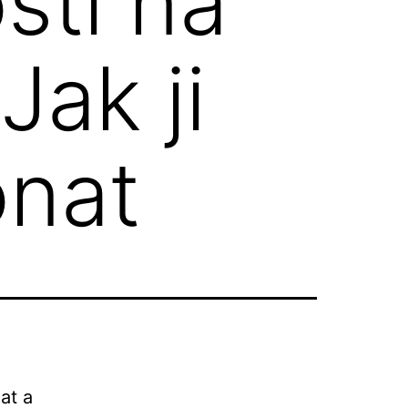
sti na
Jak ji
onat
at a