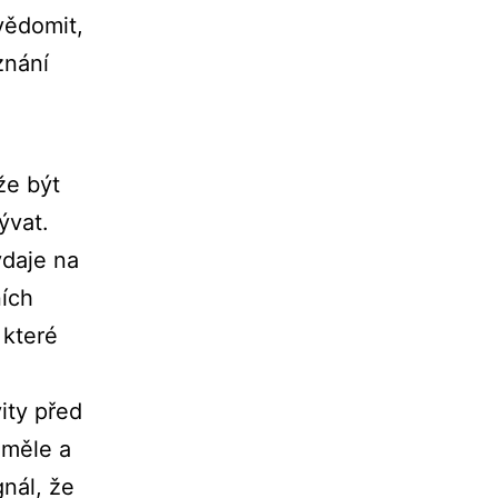
uvědomit,
znání
že být
ývat.
ýdaje na
ních
 které
ity před
aměle a
nál, že