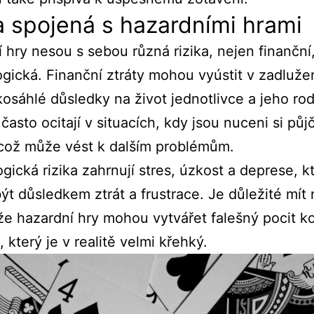
a spojená s hazardními hrami
 hry nesou s sebou různá rizika, nejen finanční,
gická. Finanční ztráty mohou vyústit v zadluže
osáhlé důsledky na život jednotlivce a jeho rod
 často ocitají v situacích, kdy jsou nuceni si půj
což může vést k dalším problémům.
gická rizika zahrnují stres, úzkost a deprese, k
t důsledkem ztrát a frustrace. Je důležité mít 
že hazardní hry mohou vytvářet falešný pocit ko
 který je v realitě velmi křehký.