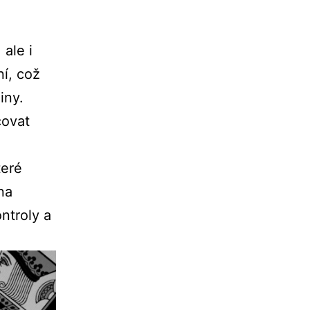
 ale i
ní, což
iny.
čovat
teré
na
ntroly a