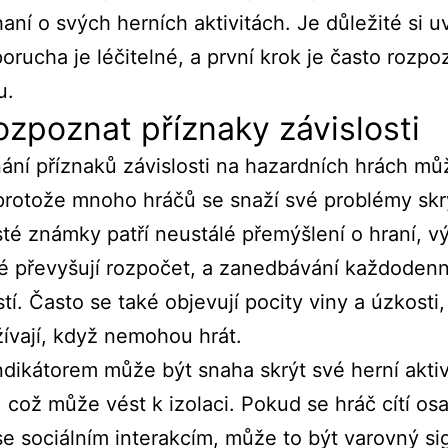
lhaní o svých herních aktivitách. Je důležité si 
porucha je léčitelné, a první krok je často rozpo
u.
ozpoznat příznaky závislosti
ní příznaků závislosti na hazardních hrách mů
 protože mnoho hráčů se snaží své problémy skr
té známky patří neustálé přemýšlení o hraní, v
ré převyšují rozpočet, a zanedbávání každoden
tí. Často se také objevují pocity viny a úzkosti,
žívají, když nemohou hrát.
ndikátorem může být snaha skrýt své herní aktiv
, což může vést k izolaci. Pokud se hráč cítí os
e sociálním interakcím, může to být varovný sig