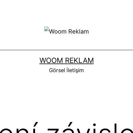
WOOM REKLAM
Görsel İletişim