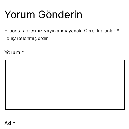
Yorum Gönderin
E-posta adresiniz yayınlanmayacak.
Gerekli alanlar
*
ile işaretlenmişlerdir
Yorum
*
Ad
*