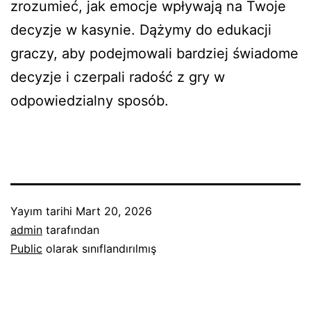
zrozumieć, jak emocje wpływają na Twoje
decyzje w kasynie. Dążymy do edukacji
graczy, aby podejmowali bardziej świadome
decyzje i czerpali radość z gry w
odpowiedzialny sposób.
Yayım tarihi
Mart 20, 2026
admin
tarafından
Public
olarak sınıflandırılmış