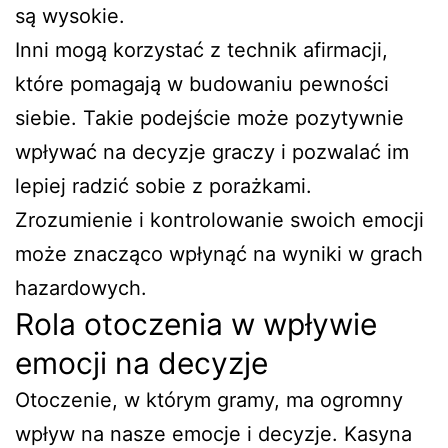
są wysokie.
Inni mogą korzystać z technik afirmacji,
które pomagają w budowaniu pewności
siebie. Takie podejście może pozytywnie
wpływać na decyzje graczy i pozwalać im
lepiej radzić sobie z porażkami.
Zrozumienie i kontrolowanie swoich emocji
może znacząco wpłynąć na wyniki w grach
hazardowych.
Rola otoczenia w wpływie
emocji na decyzje
Otoczenie, w którym gramy, ma ogromny
wpływ na nasze emocje i decyzje. Kasyna