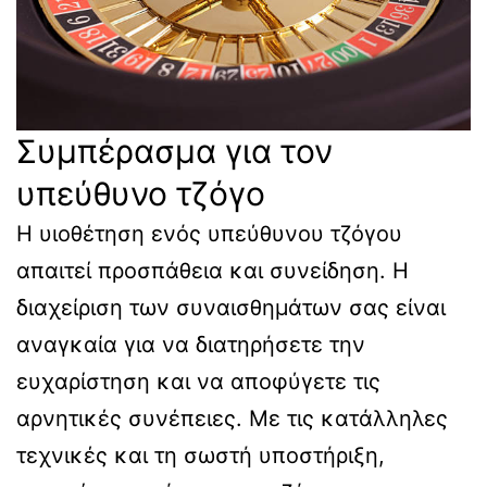
Συμπέρασμα για τον
υπεύθυνο τζόγο
Η υιοθέτηση ενός υπεύθυνου τζόγου
απαιτεί προσπάθεια και συνείδηση. Η
διαχείριση των συναισθημάτων σας είναι
αναγκαία για να διατηρήσετε την
ευχαρίστηση και να αποφύγετε τις
αρνητικές συνέπειες. Με τις κατάλληλες
τεχνικές και τη σωστή υποστήριξη,