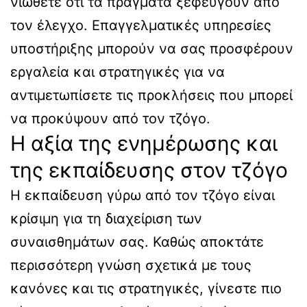
νιώθετε ότι τα πράγματα ξεφεύγουν από
τον έλεγχο. Επαγγελματικές υπηρεσίες
υποστήριξης μπορούν να σας προσφέρουν
εργαλεία και στρατηγικές για να
αντιμετωπίσετε τις προκλήσεις που μπορεί
να προκύψουν από τον τζόγο.
Η αξία της ενημέρωσης και
της εκπαίδευσης στον τζόγο
Η εκπαίδευση γύρω από τον τζόγο είναι
κρίσιμη για τη διαχείριση των
συναισθημάτων σας. Καθώς αποκτάτε
περισσότερη γνώση σχετικά με τους
κανόνες και τις στρατηγικές, γίνεστε πιο