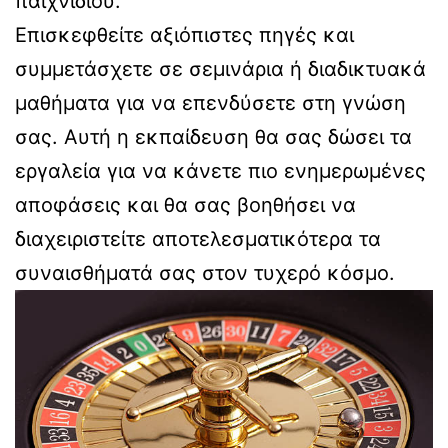
παιχνιδιού.
Επισκεφθείτε αξιόπιστες πηγές και
συμμετάσχετε σε σεμινάρια ή διαδικτυακά
μαθήματα για να επενδύσετε στη γνώση
σας. Αυτή η εκπαίδευση θα σας δώσει τα
εργαλεία για να κάνετε πιο ενημερωμένες
αποφάσεις και θα σας βοηθήσει να
διαχειριστείτε αποτελεσματικότερα τα
συναισθήματά σας στον τυχερό κόσμο.