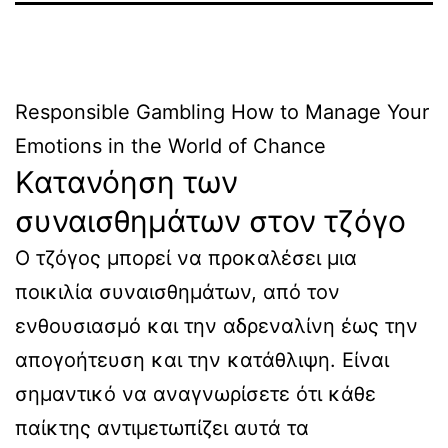
Responsible Gambling How to Manage Your
Emotions in the World of Chance
Κατανόηση των
συναισθημάτων στον τζόγο
Ο τζόγος μπορεί να προκαλέσει μια
ποικιλία συναισθημάτων, από τον
ενθουσιασμό και την αδρεναλίνη έως την
απογοήτευση και την κατάθλιψη. Είναι
σημαντικό να αναγνωρίσετε ότι κάθε
παίκτης αντιμετωπίζει αυτά τα