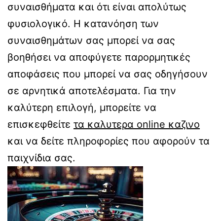
συναισθήματα και ότι είναι απολύτως
φυσιολογικό. Η κατανόηση των
συναισθημάτων σας μπορεί να σας
βοηθήσει να αποφύγετε παρορμητικές
αποφάσεις που μπορεί να σας οδηγήσουν
σε αρνητικά αποτελέσματα. Για την
καλύτερη επιλογή, μπορείτε να
επισκεφθείτε
τα καλυτερα online καζινο
και να δείτε πληροφορίες που αφορούν τα
παιχνίδια σας.