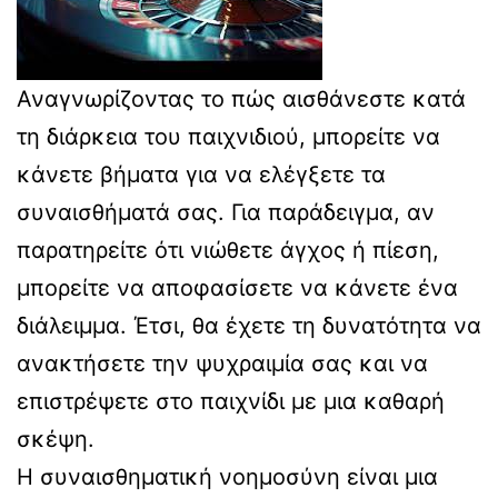
Αναγνωρίζοντας το πώς αισθάνεστε κατά
τη διάρκεια του παιχνιδιού, μπορείτε να
κάνετε βήματα για να ελέγξετε τα
συναισθήματά σας. Για παράδειγμα, αν
παρατηρείτε ότι νιώθετε άγχος ή πίεση,
μπορείτε να αποφασίσετε να κάνετε ένα
διάλειμμα. Έτσι, θα έχετε τη δυνατότητα να
ανακτήσετε την ψυχραιμία σας και να
επιστρέψετε στο παιχνίδι με μια καθαρή
σκέψη.
Η συναισθηματική νοημοσύνη είναι μια