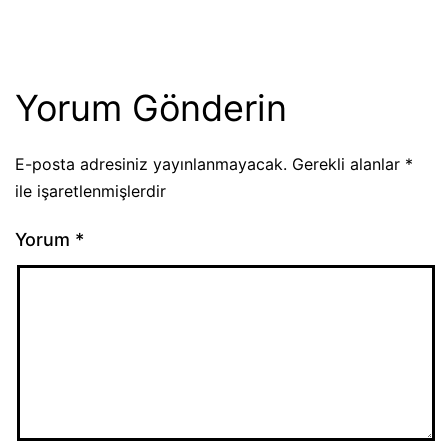
Yorum Gönderin
E-posta adresiniz yayınlanmayacak.
Gerekli alanlar
*
ile işaretlenmişlerdir
Yorum
*